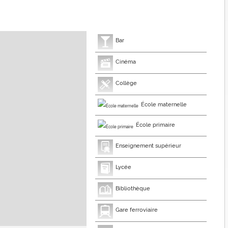
Bar
Cinéma
Collège
École maternelle
École primaire
Enseignement supérieur
Lycée
Bibliothèque
Gare ferroviaire