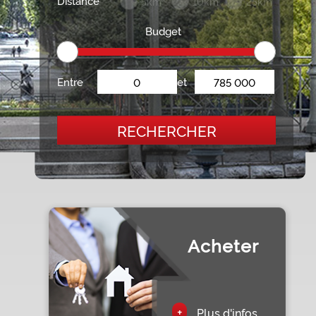
Distance
5km
10km
25km
Budget
Entre
et
RECHERCHER
Acheter
+
Plus d'infos