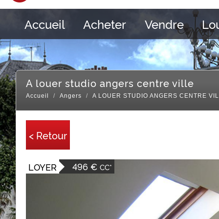
Accueil
Acheter
Vendre
Lo
a louer studio angers centre ville
Accueil
Angers
A LOUER STUDIO ANGERS CENTRE VI
< Retour
496 €
LOYER
CC*