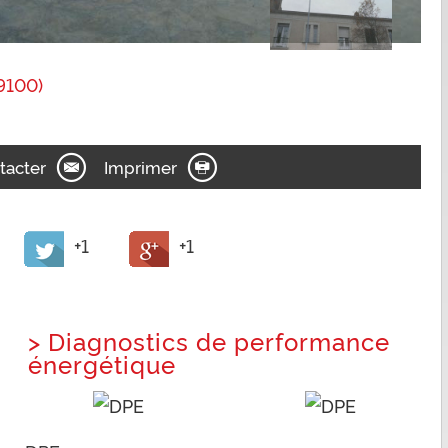
9100)
tacter
Imprimer
+1
+1
>
Diagnostics de performance
énergétique