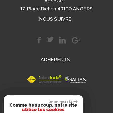
Adresse :
17, Place Bichon 49100 ANGERS
NOUS SUIVRE
ADHÉRENTS
SE CONNECTER
On en reste là
Comme beaucoup, notre site
utilise les cookies