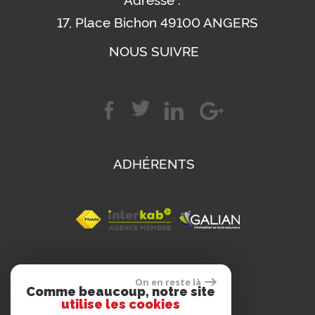
17, Place Bichon 49100 ANGERS
NOUS SUIVRE
ADHÉRENTS
SE CONNECTER
On en reste là
Comme beaucoup, notre site
utilise les cookies