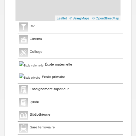
Leaflet
|
©
Maps
|
© OpenStreetMap
Jawg
Bar
Cinéma
Collège
École maternelle
École primaire
Enseignement supérieur
Lycée
Bibliothèque
Gare ferroviaire