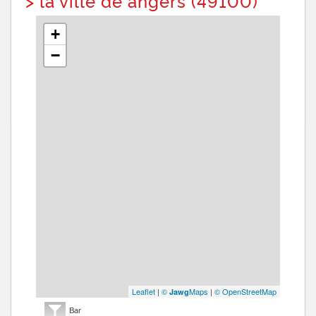
>
la ville de angers (49100)
+
−
Leaflet
|
©
Maps
|
© OpenStreetMap
Jawg
Bar