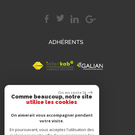
ADHÉRENTS
SE CONNECTER
On en reste là
Comme beaucoup, notre site
utilise les cookies
Espace propriétaire
On aimerait vous accompagner pendant
votre visite.
En poursuivant, vous acceptez l'utilisation des