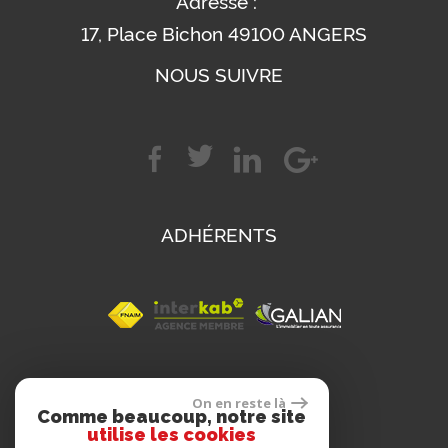
Adresse :
17, Place Bichon 49100 ANGERS
NOUS SUIVRE
ADHÉRENTS
SE CONNECTER
On en reste là
Comme beaucoup, notre site
utilise les cookies