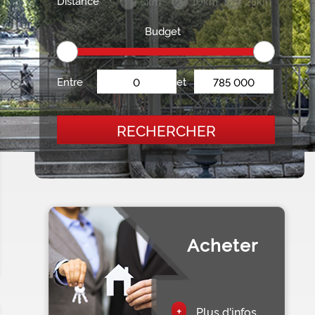
Distance
5km
10km
25km
Budget
Entre
et
RECHERCHER
Acheter
+
Plus d'infos