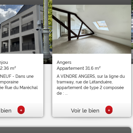
njou
Angers
2.36 m²
Appartement 31.6 m²
NEUF - Dans une
A VENDRE ANGERS, sur la ligne du
emporaine
tramway, rue de Létanduère,
uée Rue du Maréchal
appartement de type 2 composée
de : ...
+
+
e bien
Voir le bien