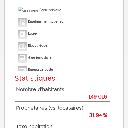
École primaire
Enseignement supérieur
Lycée
Bibliothèque
Gare ferroviaire
Bureau de poste
Statistiques
Mairie
Nombre d'habitants
Presse et Tabac
149 016
Propriétaires (vs. locataires)
31,94 %
Taxe habitation