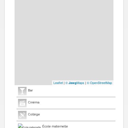
Leaflet
|
©
Maps
|
© OpenStreetMap
Jawg
Bar
Cinéma
Collège
École maternelle