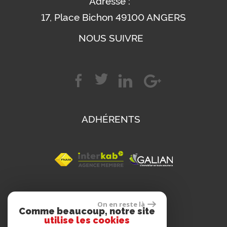
Adresse :
17, Place Bichon 49100 ANGERS
NOUS SUIVRE
ADHÉRENTS
SE CONNECTER
On en reste là
Comme beaucoup, notre site
utilise les cookies