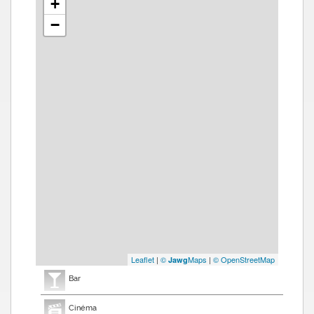
+
−
Leaflet
|
©
Maps
|
© OpenStreetMap
Jawg
Bar
Cinéma