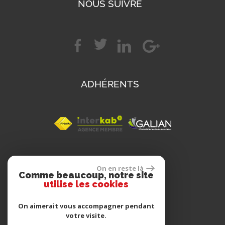
NOUS SUIVRE
ADHÉRENTS
SE CONNECTER
On en reste là
Comme beaucoup, notre site
utilise les cookies
Espace propriétaire
On aimerait vous accompagner pendant
votre visite.