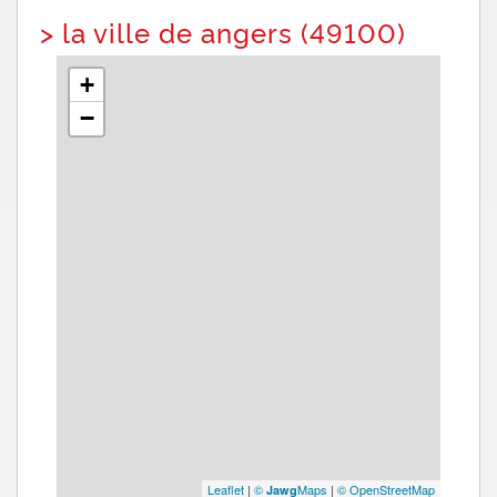
>
la ville de angers (49100)
+
−
Leaflet
|
©
Maps
|
© OpenStreetMap
Jawg