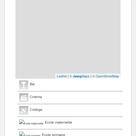
Leaflet
|
©
Maps
|
© OpenStreetMap
Jawg
Bar
Cinéma
Collège
École maternelle
École primaire