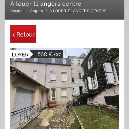
a louer t1 angers centre
Accueil
Angers
A LOUER T1 ANGERS CENTRE
< Retour
560 €
LOYER
CC*