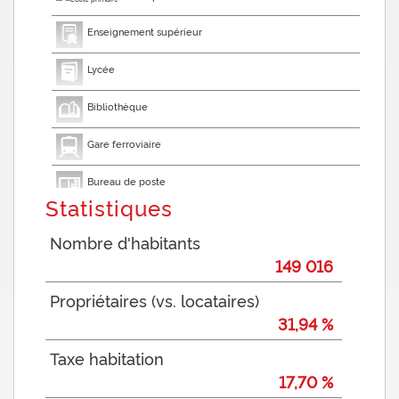
Enseignement supérieur
Lycée
Bibliothèque
Gare ferroviaire
Bureau de poste
Statistiques
Mairie
Nombre d'habitants
Presse et Tabac
149 016
Propriétaires (vs. locataires)
31,94 %
Taxe habitation
17,70 %