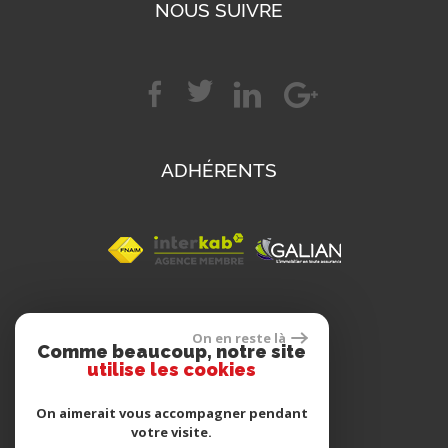
NOUS SUIVRE
ADHÉRENTS
SE CONNECTER
On en reste là
Comme beaucoup, notre site
utilise les cookies
Espace propriétaire
On aimerait vous accompagner pendant
votre visite.