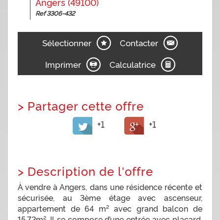
Angers (49100)
Ref 3306-432
Sélectionner
Contacter
Imprimer
Calculatrice
>
Partager cette offre
+1
+1
>
Description de l'offre
À vendre à Angers, dans une résidence récente et
sécurisée, au 3ème étage avec ascenseur,
appartement de 64 m² avec grand balcon de
15.72m². Il se compose d’une entrée avec placard,