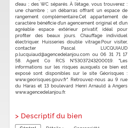
d’eau ; des WC séparés. À l’étage, vous trouverez :
une chambre ; un débarras offrant un espace de
rangement complémentaire.Cet appartement de
caractère bénéficie d’un agencement original et d’un
agréable espace extérieur privatif, idéal pour
profiter des beaux jours. Chauffage individuel
électriquer. Huisseries double vitrage.Pour visiter,
contacter Pascal LUCQUIAUD
p.lucquiaud@agencedelanjou.com ou 06 31 71 17
58. Agent Co RCS N°53037243200019. "Les
informations sur les risques auxquels ce bien est
exposé sont disponibles sur le site Géorisques :
www.georisques.gouv.fr". Retrouvez-nous au 9 rue
du Haras et 13 boulevard Henri Arnauld à Angers
www.agencedelanjou.fr.
>
Descriptif du bien
Général
Détails +
Copropriété