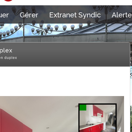
uer
Gérer
Extranet Syndic
Alerte
plex
n duplex