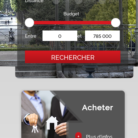
Distance
5km
10km
25km
Budget
Entre
et
RECHERCHER
Acheter
+
Plus d'infos