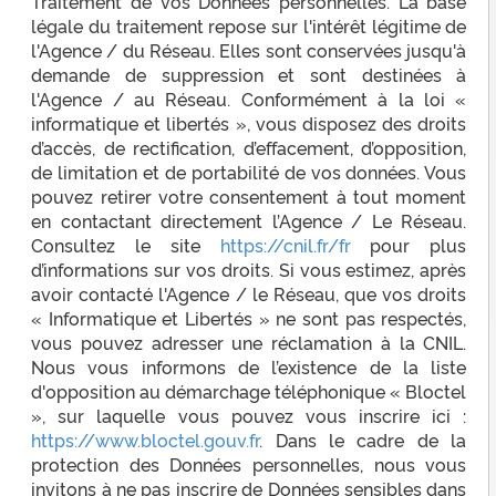
Traitement de vos Données personnelles. La base
légale du traitement repose sur l'intérêt légitime de
l'Agence / du Réseau. Elles sont conservées jusqu'à
demande de suppression et sont destinées à
l'Agence / au Réseau. Conformément à la loi «
informatique et libertés », vous disposez des droits
d’accès, de rectification, d’effacement, d’opposition,
de limitation et de portabilité de vos données. Vous
pouvez retirer votre consentement à tout moment
en contactant directement l’Agence / Le Réseau.
Consultez le site
https://cnil.fr/fr
pour plus
d’informations sur vos droits. Si vous estimez, après
avoir contacté l'Agence / le Réseau, que vos droits
« Informatique et Libertés » ne sont pas respectés,
vous pouvez adresser une réclamation à la CNIL.
Nous vous informons de l’existence de la liste
d'opposition au démarchage téléphonique « Bloctel
», sur laquelle vous pouvez vous inscrire ici :
https://www.bloctel.gouv.fr
. Dans le cadre de la
protection des Données personnelles, nous vous
invitons à ne pas inscrire de Données sensibles dans