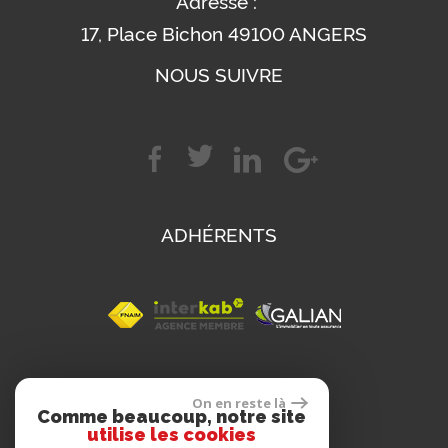
Adresse :
17, Place Bichon 49100 ANGERS
NOUS SUIVRE
ADHÉRENTS
SE CONNECTER
On en reste là
Comme beaucoup, notre site
utilise les cookies