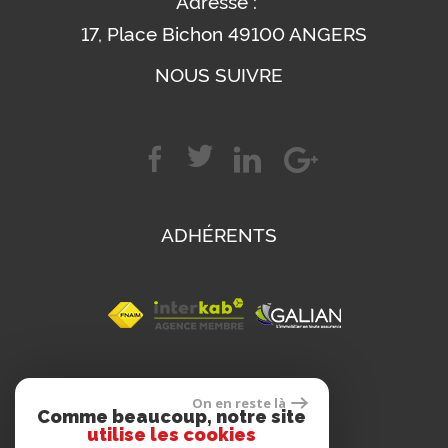
Adresse :
17, Place Bichon 49100 ANGERS
NOUS SUIVRE
ADHÉRENTS
SE CONNECTER
On en reste là
Comme beaucoup, notre site
utilise les cookies