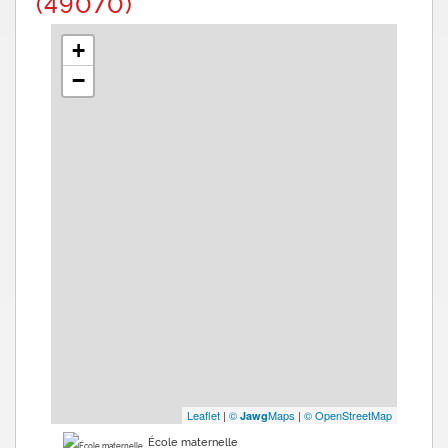
(49070)
+
−
Leaflet
|
©
Maps
|
© OpenStreetMap
Jawg
École maternelle