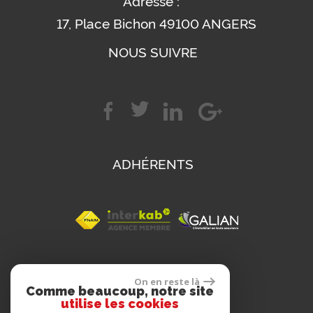
Adresse :
17, Place Bichon 49100 ANGERS
NOUS SUIVRE
ADHÉRENTS
SE CONNECTER
On en reste là
Comme beaucoup, notre site
utilise les cookies