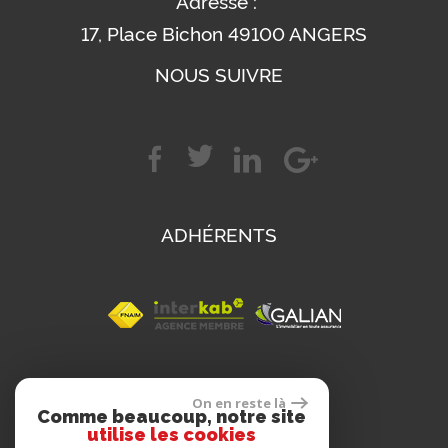
Adresse :
17, Place Bichon 49100 ANGERS
NOUS SUIVRE
ADHÉRENTS
SE CONNECTER
On en reste là
Comme beaucoup, notre site
utilise les cookies