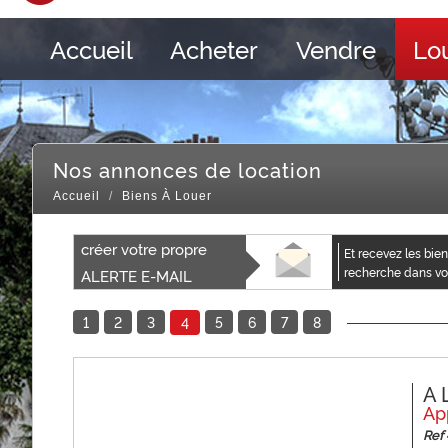
Accueil
Acheter
Vendre
Lo
Nos annonces de location
Accueil
Biens À Louer
créer votre propre
et recevez les biens correspondants à votre
recherche dans vot
ALERTE E-MAIL
1
2
3
5
6
7
8
4
A 
Ap
Ref 