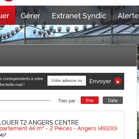
uer
Gérer
Extranet Syndic
Alerte
Envoyer
re boîte mail !
Prix
Date
Trier par :
LOUER T2 ANGERS CENTRE
partement 44 m² - 2 Pièces - Angers (49100)
417