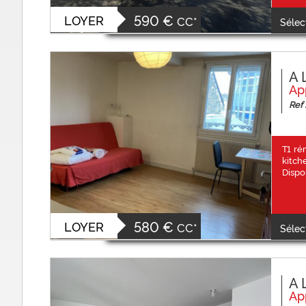
590 €
LOYER
CC*
Sélec
A 
Ap
Ref 
T1 ré
kitch
Dispo
580 €
LOYER
CC*
Sélec
A 
Ap