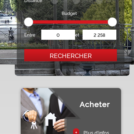
Distance
5km
10km
25km
Budget
Entre
et
RECHERCHER
Acheter
+
Plus d'infos