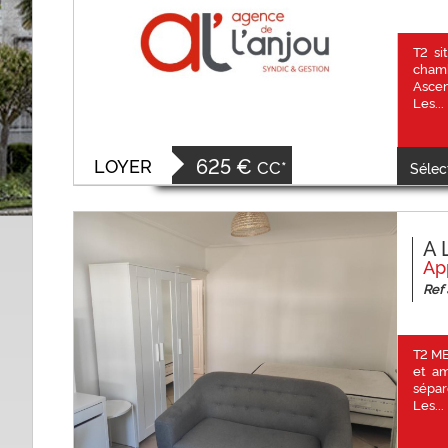
T2 si
chamb
Asce
Les...
625 €
LOYER
CC*
Sélec
A 
Ap
Ref
T2 ME
et am
sépar
Les...