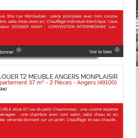
tué 3bis rue Montauban : pièce principale avec coin cuisine,
re, salle d'eau avec wc. Chauffage individuel électrique. Cave.
nseur. DOSSIER ANAH - CONVENTION INTERMEDIARE. Les...
Voir le bien
tionner
LOUER T2 MEUBLE ANGERS MONPLAISIR
partement 37 m² - 2 Pièces - Angers (49100)
 340
UBLE situé 67 rue du petit Chaumineau : une cuisine séparée
énagée , une chambre avec coin salon, salle d'eau et wc
ée, véranda donnant sur un jardin. Chauffage et eau chaude...