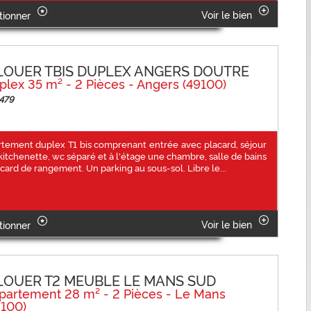
Voir le bien
tionner
LOUER TBIS DUPLEX ANGERS DOUTRE
plex 35 m² - 2 Pièces - Angers (49100)
 479
tement duplex T1 bis comprenant entrée avec placard, séjour
kitchenette, wc séparé et à l'étage une chambre, salle de bains
acard de rangement. Un parking au sous-sol. Libre le...
Voir le bien
tionner
LOUER T2 MEUBLE LE MANS SUD
partement 28 m² - 2 Pièces - Le Mans
2100)