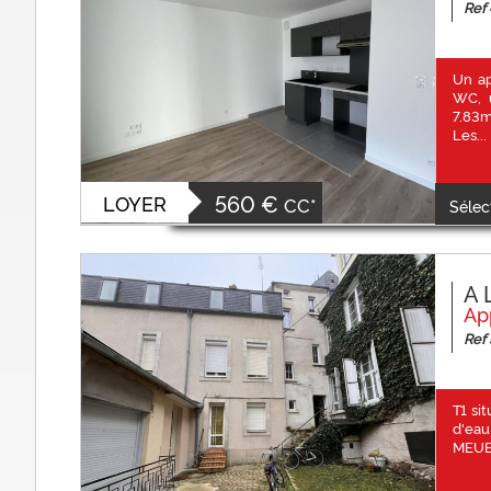
Ref 
Un ap
WC, 
7.83m
Les...
560 €
LOYER
CC*
Sélec
A 
Ap
Ref 
T1 si
d'eau
MEUBL