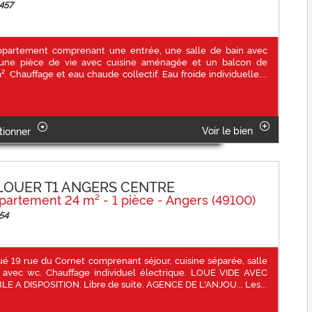
457
partement comprenant une entrée, une salle de bain avec
une pièce de vie avec cuisine aménagée et un balcon de
². Chauffage et eau chaude collectif. Eau froide individuelle....
Voir le bien
tionner
LOUER T1 ANGERS CENTRE
partement 24 m² - 1 pièce - Angers (49100)
54
tué 19 rue du Cornet comprenant séjour, cuisine séparée, salle
 avec wc. Chauffage individuel électrique. LOUE VIDE AVEC
E A DISPOSITION. Libre de suite. AGENCE DE L'ANJOU... Les...