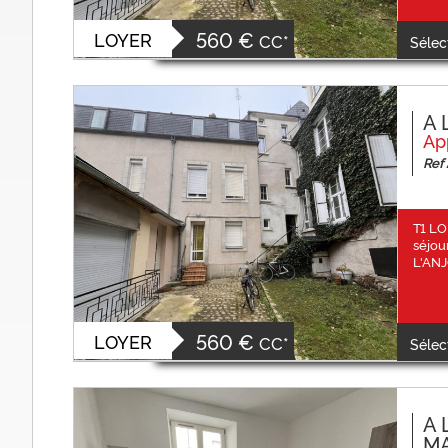
560 €
LOYER
CC*
Sélec
A 
Ap
Ref 
T1 LO
séjou
L'ANJ
560 €
LOYER
CC*
Sélec
A 
MA