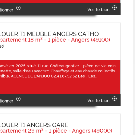
Voir le bien
tionner
LOUER T1 MEUBLE ANGERS CATHO
partement 18 m² - 1 pièce - Angers (49100)
10
nové en 2025 situé 11 rue Châteaugontier : pièce de vie coin
enette, salle d'eau avec wc. Chauffage et eau chaude collectifs.
nible. AGENCE DE L'ANJOU 02.41.87.52.52 Les... Les...
Voir le bien
tionner
LOUER T1 ANGERS GARE
partement 29 m² - 1 pièce - Angers (49000)