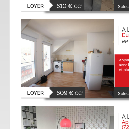
610 €
LOYER
CC*
Sélec
A 
Du
Ref
Appar
avec 
et pl
609 €
LOYER
CC*
Sélec
A 
Ap
(7