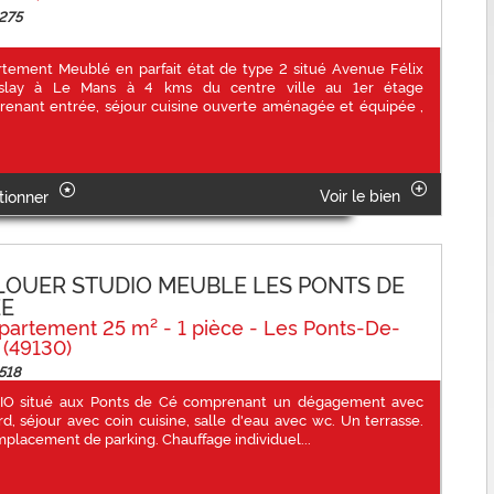
 275
tement Meublé en parfait état de type 2 situé Avenue Félix
slay à Le Mans à 4 kms du centre ville au 1er étage
enant entrée, séjour cuisine ouverte aménagée et équipée ,
Voir le bien
tionner
LOUER STUDIO MEUBLE LES PONTS DE
E
partement 25 m² - 1 pièce - Les Ponts-De-
 (49130)
518
IO situé aux Ponts de Cé comprenant un dégagement avec
rd, séjour avec coin cuisine, salle d'eau avec wc. Un terrasse.
placement de parking. Chauffage individuel...