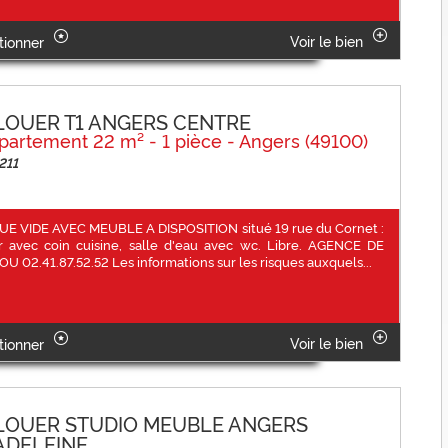
Voir le bien
tionner
LOUER T1 ANGERS CENTRE
partement 22 m² - 1 pièce - Angers (49100)
211
UE VIDE AVEC MEUBLE A DISPOSITION situé 19 rue du Cornet :
r avec coin cuisine, salle d'eau avec wc. Libre. AGENCE DE
OU 02.41.87.52.52 Les informations sur les risques auxquels...
Voir le bien
tionner
LOUER STUDIO MEUBLE ANGERS
DELEINE