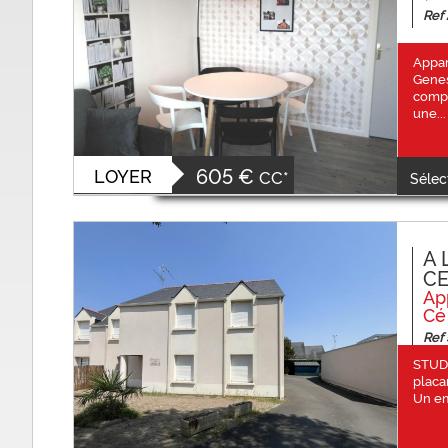
Ref
Appar
Gene
compr
une...
605 €
LOYER
CC*
Sélec
A 
CE
Ap
Cé
Ref 
STUD
placa
Un em