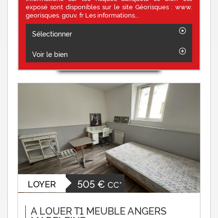
exposé sont disponibles sur le site Géorisques : www.
georisques. gouv. fr Les informations...
Sélectionner
Voir le bien
505 €
LOYER
CC*
A LOUER T1 MEUBLE ANGERS