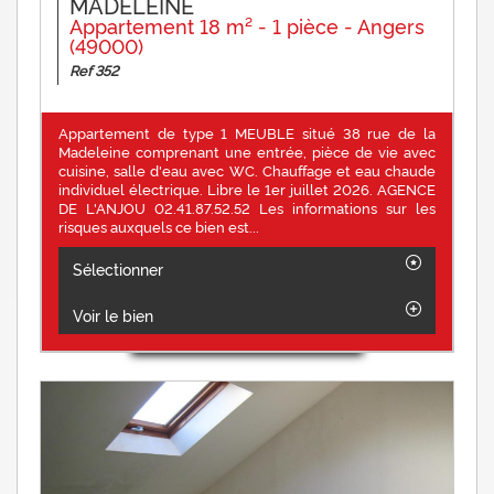
MADELEINE
Appartement 18 m² - 1 pièce - Angers
(49000)
Ref 352
Appartement de type 1 MEUBLE situé 38 rue de la
Madeleine comprenant une entrée, pièce de vie avec
cuisine, salle d'eau avec WC. Chauffage et eau chaude
individuel électrique. Libre le 1er juillet 2026. AGENCE
DE L'ANJOU 02.41.87.52.52 Les informations sur les
risques auxquels ce bien est...
Sélectionner
Voir le bien