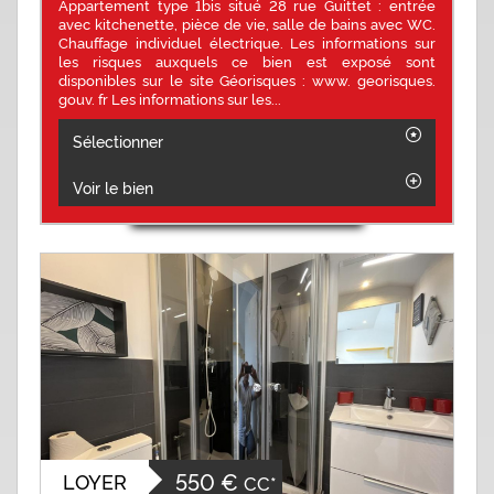
Appartement type 1bis situé 28 rue Guittet : entrée
avec kitchenette, pièce de vie, salle de bains avec WC.
Chauffage individuel électrique. Les informations sur
les risques auxquels ce bien est exposé sont
disponibles sur le site Géorisques : www. georisques.
gouv. fr Les informations sur les...
Sélectionner
Voir le bien
550 €
LOYER
CC*