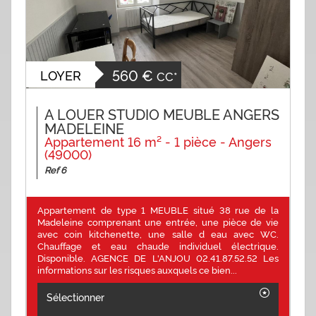
560 €
LOYER
CC*
A LOUER STUDIO MEUBLE ANGERS
MADELEINE
Appartement 16 m² - 1 pièce - Angers
(49000)
Ref 6
Appartement de type 1 MEUBLE situé 38 rue de la
Madeleine comprenant une entrée, une pièce de vie
avec coin kitchenette, une salle d eau avec WC.
Chauffage et eau chaude individuel électrique.
Disponible. AGENCE DE L'ANJOU 02.41.87.52.52 Les
informations sur les risques auxquels ce bien...
Sélectionner