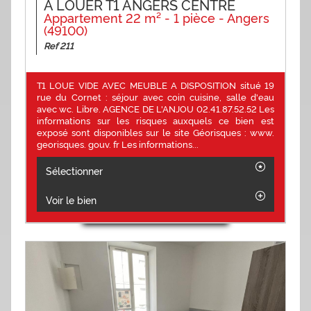
A LOUER T1 ANGERS CENTRE
Appartement 22 m² - 1 pièce - Angers
(49100)
Ref 211
T1 LOUE VIDE AVEC MEUBLE A DISPOSITION situé 19
rue du Cornet : séjour avec coin cuisine, salle d'eau
avec wc. Libre. AGENCE DE L'ANJOU 02.41.87.52.52 Les
informations sur les risques auxquels ce bien est
exposé sont disponibles sur le site Géorisques : www.
georisques. gouv. fr Les informations...
Sélectionner
Voir le bien