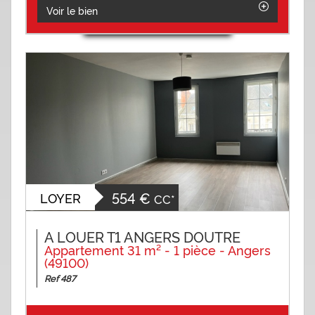
Voir le bien
554 €
LOYER
CC*
A LOUER T1 ANGERS DOUTRE
Appartement 31 m² - 1 pièce - Angers
(49100)
Ref 487