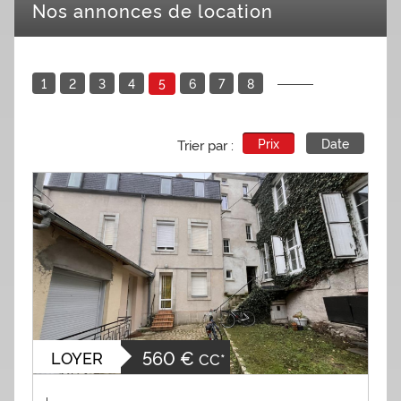
Nos annonces de location
1
2
3
4
6
7
8
5
Prix
Date
Trier par :
560 €
LOYER
CC*