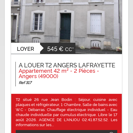
545 €
LOYER
CC*
A LOUER T2 ANGERS LAFRAYETTE
Appartement 42 m² - 2 Pièces -
Angers (49000)
Ref 317
T2 situé 26 rue Jean Bodin : Séjour, cuisine avec
plaques et réfrigérateur, 1 Chambre, Salle de bains avec
W.C - Débarras. Chauffage électrique individuel - Eau
chaude individuelle par cumulus électrique. Libre le 17
août 2026. AGENCE DE L'ANJOU 02.41.87.52.52. Les
informations sur les...