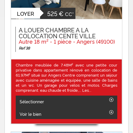
525 €
LOYER
CC*
A LOUER CHAMBRE A LA
COLOCATION CENTE VILLE
Autre 18 m² - 1 pièce - Angers (49100)
Ref 38
Chambre meublée de 7.48M² avec une petite cour
privative dans appartement rénové en colocation de
61.97M² situé sur Angers Centre comprenant un séjour
avec cuisine aménagée et équipée, une salle de bains
et un wc. Un garage pour vélos et motos. Charges
comprenant: eau chaude et froide,... Les...
Sélectionner
Voir le bien