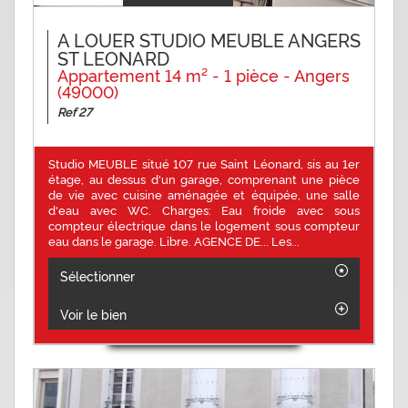
A LOUER STUDIO MEUBLE ANGERS
ST LEONARD
Appartement 14 m² - 1 pièce - Angers
(49000)
Ref 27
Studio MEUBLE situé 107 rue Saint Léonard, sis au 1er
étage, au dessus d'un garage, comprenant une pièce
de vie avec cuisine aménagée et équipée, une salle
d'eau avec WC. Charges: Eau froide avec sous
compteur électrique dans le logement sous compteur
eau dans le garage. Libre. AGENCE DE... Les...
Sélectionner
Voir le bien