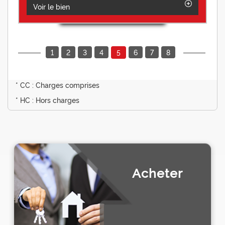
Voir le bien
1
2
3
4
6
7
8
5
* CC : Charges comprises
* HC : Hors charges
Acheter