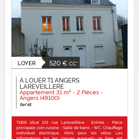
520 €
LOYER
CC*
A LOUER T1 ANGERS
LAREVEILLERE
Appartement 31 m² - 2 Pièces -
Angers (49100)
Ref 45
T1BIS situé 101 rue Lareveillère : Entrée - Pièce
principale coin cuisine - Salle de bains - WC. Chauffage
individuel électrique. Abris pour les vélos. Les
informations sur les risques auxquels ce bien est