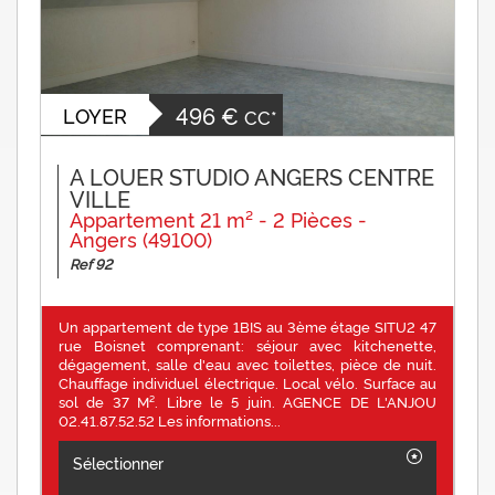
496 €
LOYER
CC*
A LOUER STUDIO ANGERS CENTRE
VILLE
Appartement 21 m² - 2 Pièces -
Angers (49100)
Ref 92
Un appartement de type 1BIS au 3ème étage SITU2 47
rue Boisnet comprenant: séjour avec kitchenette,
dégagement, salle d'eau avec toilettes, pièce de nuit.
Chauffage individuel électrique. Local vélo. Surface au
sol de 37 M². Libre le 5 juin. AGENCE DE L'ANJOU
02.41.87.52.52 Les informations...
Sélectionner