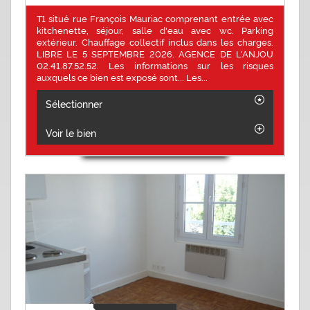
T1 situé rue François Mauriac comprenant entrée avec
kitchenette, séjour, salle d'eau avec wc. Parking
extérieur. Chauffage collectif inclus dans les charges.
LIBRE LE 5 SEPTEMBRE 2026. AGENCE DE L'ANJOU
02.41.87.52.52. Les informations sur les risques
auxquels ce bien est exposé sont... Les...
Sélectionner
Voir le bien