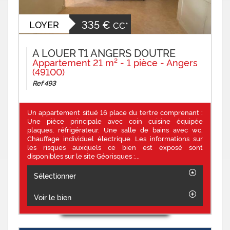
335 €
LOYER
CC*
A LOUER T1 ANGERS DOUTRE
Appartement 21 m² - 1 pièce - Angers
(49100)
Ref 493
Un appartement situé 16 place du tertre comprenant :
Une pièce principale avec coin cuisine équipée
plaques, réfrigérateur. Une salle de bains avec wc.
Chauffage individuel électrique. Les informations sur
les risques auxquels ce bien est exposé sont
disponibles sur le site Géorisques :...
Sélectionner
Voir le bien