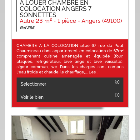
A LOUER CHAMBRE EN
COLOCATION ANGERS 7
SONNETTES
Autre 23 m² - 1 pièce - Angers (49100)
Ref 295
CHAMBRE A LA COLOCATION situé 67 rue du Petit
Chaumineau dans appartement en colocation de 67m²
comprenant cuisine aménagée et équipée (four,
plaques, réfrigérateur, lave linge et lave vaisselle),
séjour commun, wc. Dans les charges sont compris
l'eau froide et chaude, le chauffage,... Les...
Sélectionner
Voir le bien