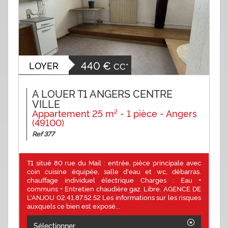
440 €
LOYER
CC*
A LOUER T1 ANGERS CENTRE
VILLE
Appartement 25 m² - 1 pièce - Angers
(49100)
Ref 377
T1 situé 80 rue du Mail : entrée, pièce principale avec
coin cuisine équipée, salle d'eau et wc, débarras.
chauffage individuel électrique Charges : Eau +
communs + Entretien chaudière gaz. Libre. AGENCE DE
L'ANJOU 02.41.87.52.52 Les informations sur les risques
auxquels ce bien est exposé...
Sélectionner