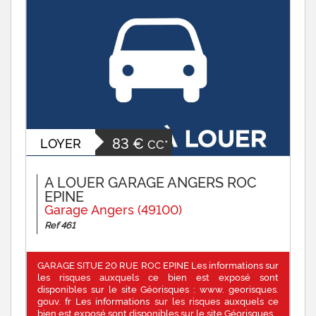
83 €
LOYER
CC*
A LOUER GARAGE ANGERS ROC
EPINE
Garage Angers (49100)
Ref 461
GARAGE SITUE 20 RUE ROC EPINE Les informations sur
les risques auxquels ce bien est exposé sont
disponibles sur le site Géorisques : www. georisques.
gouv. fr Les informations sur les risques auxquels ce
bien est exposé sont disponibles sur le site Géorisques