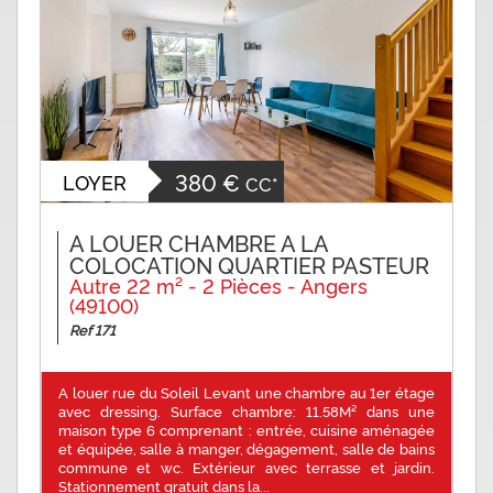
380 €
LOYER
CC*
A LOUER CHAMBRE A LA
COLOCATION QUARTIER PASTEUR
Autre 22 m² - 2 Pièces - Angers
(49100)
Ref 171
A louer rue du Soleil Levant une chambre au 1er étage
avec dressing. Surface chambre: 11.58M² dans une
maison type 6 comprenant : entrée, cuisine aménagée
et équipée, salle à manger, dégagement, salle de bains
commune et wc. Extérieur avec terrasse et jardin.
Stationnement gratuit dans la...