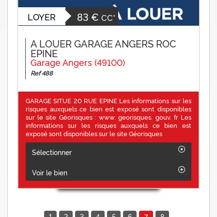
83 €
LOYER
CC*
A LOUER GARAGE ANGERS ROC
EPINE
Garage Angers (49100)
Ref 488
GARAGE SITUE 20 RUE EPINE Les informations sur les
risques auxquels ce bien est exposé sont disponibles
sur le site Géorisques : www. georisques. gouv. fr Les
informations sur les risques auxquels ce bien est
exposé sont disponibles sur le site Géorisques
Sélectionner
Voir le bien
1
2
3
4
5
6
8
7