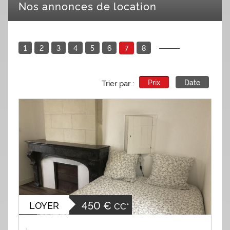
Nos annonces de location
1
2
3
4
5
6
8
7
Prix
Date
Trier par :
450 €
LOYER
CC*