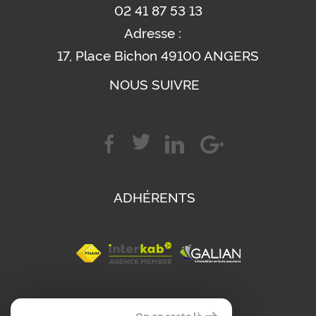
02 41 87 53 13
Adresse :
17, Place Bichon 49100 ANGERS
NOUS SUIVRE
ADHÉRENTS
SE CONNECTER