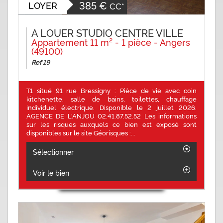
385 €
LOYER
CC*
A LOUER STUDIO CENTRE VILLE
Appartement 11 m² - 1 pièce - Angers
(49100)
Ref 19
T1 situé 91 rue Bressigny : Pièce de vie avec coin
kitchenette, salle de bains, toilettes, chauffage
individuel électrique. Disponible le 2 juillet 2026.
AGENCE DE L'ANJOU 02.41.87.52.52 Les informations
sur les risques auxquels ce bien est exposé sont
disponibles sur le site Géorisques :...
Sélectionner
Voir le bien