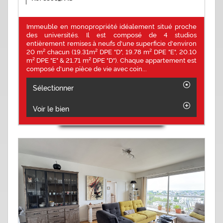
Immeuble en monopropriété idéalement situé proche
des universités. Il est composé de 4 studios
entièrement remises à neufs d'une superficie d'environ
20 m² chacun (19.31m² DPE "D", 19.78 m² DPE "E", 20.10
m² DPE "E" & 21.71 m² DPE "D"). Chaque appartement est
composé d'une pièce de vie avec coin...
Sélectionner
Voir le bien