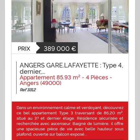
389 000
€
PRIX
ANGERS GARE.LAFAYETTE : Type 4,
dernier,...
Appartement 85.93 m² - 4 Pièces -
Angers (49000)
Ref 3312
Dans un environnement calme et verdoyant, découvrez
ce bel appartement Type 3 traversant de 86,20 m²,
situé au 3? et dernier étage. Résidence sécurisée et
recherchée avec ascenseur. Baigné de lumière, il offre
une spacieuse pièce de vie avec belle hauteur sous
plafond, ouverte sur balcon exposé...