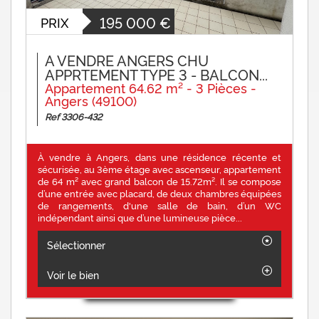
195 000
€
PRIX
A VENDRE ANGERS CHU
APPRTEMENT TYPE 3 - BALCON...
Appartement 64.62 m² - 3 Pièces -
Angers (49100)
Ref 3306-432
À vendre à Angers, dans une résidence récente et
sécurisée, au 3ème étage avec ascenseur, appartement
de 64 m² avec grand balcon de 15.72m². Il se compose
d’une entrée avec placard, de deux chambres équipées
de rangements, d'une salle de bain, d’un WC
indépendant ainsi que d’une lumineuse pièce...
Sélectionner
Voir le bien