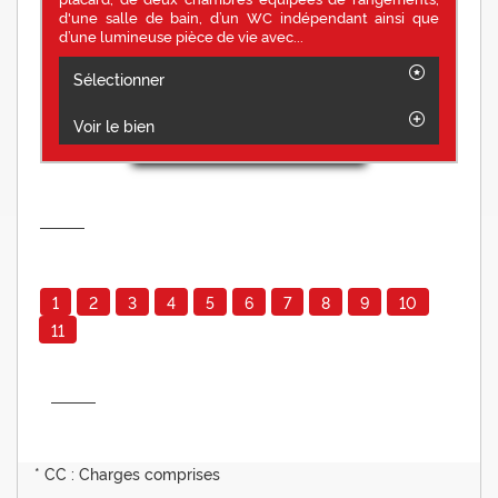
d'une salle de bain, d’un WC indépendant ainsi que
d’une lumineuse pièce de vie avec...
Sélectionner
Voir le bien
1
2
3
4
5
6
7
8
9
10
11
* CC : Charges comprises