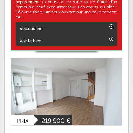
appartement T3 de 62,39 m² situé au 1er étage d’un
immeuble neuf avec ascenseur. Les atouts du bien :
Séjour/cuisine lumineux ouvrant sur une belle terrasse
de...
Sélectionner
Voir le bien
219 900
€
PRIX