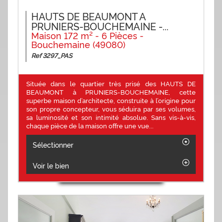
HAUTS DE BEAUMONT A
PRUNIERS-BOUCHEMAINE -...
Maison 172 m² - 6 Pièces -
Bouchemaine (49080)
Ref 3297_PAS
Située dans le quartier très prisé des HAUTS DE
BEAUMONT à PRUNIERS-BOUCHEMAINE, cette
superbe maison d’architecte, construite à l’origine pour
son propre concepteur, vous séduira par ses volumes,
sa luminosité et son intimité absolue. Sans vis-à-vis,
chaque pièce de la maison offre une vue...
Sélectionner
Voir le bien