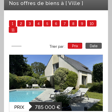
Nos offres de biens à
[ Ville ]
1
2
3
4
5
6
7
8
9
10
11
Prix
Date
Trier par :
785 000
€
PRIX