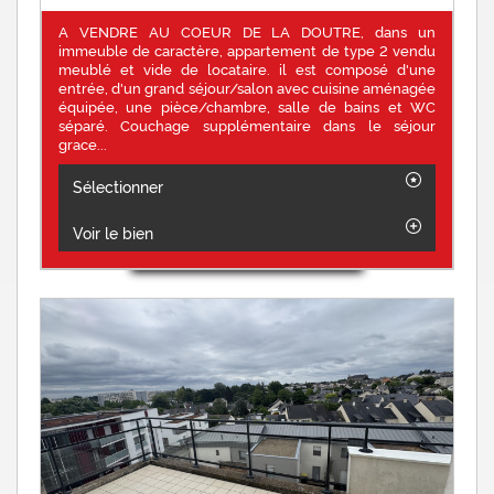
A VENDRE AU COEUR DE LA DOUTRE, dans un
immeuble de caractère, appartement de type 2 vendu
meublé et vide de locataire. il est composé d'une
entrée, d'un grand séjour/salon avec cuisine aménagée
équipée, une pièce/chambre, salle de bains et WC
séparé. Couchage supplémentaire dans le séjour
grace...
Sélectionner
Voir le bien